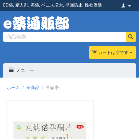
ED薬
,
精力剤
,
媚薬
,
ペニス増大
,
早漏防止
,
性欲促進
カートは空です
メニュー
ホーム
/
全商品
/
金毓亭