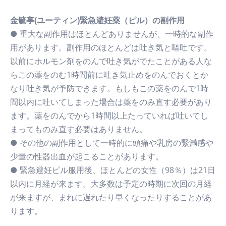
金毓亭(ユーティン)緊急避妊薬（ピル）の副作用
● 重大な副作用はほとんどありませんが、一時的な副作
用があります。副作用のほとんどは吐き気と嘔吐です。
以前にホルモン剤をのんで吐き気がでたことがある人な
らこの薬をのむ1時間前に吐き気止めをのんでおくとか
なり吐き気が予防できます。もしもこの薬をのんで1時
間以内に吐いてしまった場合は薬をのみ直す必要があり
ます。薬をのんでから1時間以上たっていれば吐いてし
まってものみ直す必要はありません。
● その他の副作用として一時的に頭痛や乳房の緊満感や
少量の性器出血が起こることがあります。
● 緊急避妊ピル服用後、ほとんどの女性（98％）は21日
以内に月経が来ます。大多数は予定の時期に次回の月経
が来ますが、まれに遅れたり早くなったりすることがあ
ります。