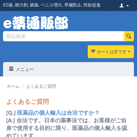
ED薬
,
精力剤
,
媚薬
,
ペニス増大
,
早漏防止
,
性欲促進
カートは空です
メニュー
ホーム
/
よくあるご質問
よくあるご質問
[Q.]
医薬品の個人輸入は合法ですか？
[A.] 合法です。日本の薬事法では、お客様がご自
身で使用する目的に限り、医薬品の個人輸入を認
めています。